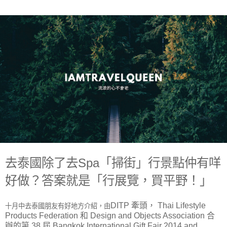
去泰國除了去Spa「掃街」行景點仲有咩
好做？答案就是「行展覽，買平野！」
十月中去泰國朋友有好地方介紹，由
DITP
牽頭，
Thai Lifestyle
Products Federation
和
Design and Objects Association
合
辦的第
38
屆
Bangkok International Gift Fair 2014 and