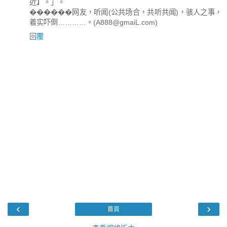
近】。」。
������网友，听闻(公共场合，共听共闻)，骇人之事，
着实吓倒…………。(A888@gmaiL.com)
回覆
‹
›
首頁