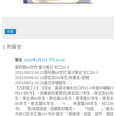
分享
1 則留言:
匿名
2022年1月3日 下午10:44
廖阿慧64世代“爱讨客兄”社口33-3
2021/09/23 04:21廖阿慧64世代“爱讨客兄”社口33-3
2021/09/06 02:14廖志忠(65年生)有案底~窃贼
2021/08/31 03:28嘉叉中埔报导；；
【万利铢工人】【住址：嘉县中埔乡社口村33-3号或中埔隆兴
村15邻8号】，刑案前科累累的(廖松田17年生，廖志忠65年
生，廖志贤66年生，廖志虽63年生，廖圣德82年生，廖圣文
85年生，廖志雄50年生……++……林淑媛(48年生，社口38
号)……等)组成窃盗、恐瞒取财集团。……「勾结……」“新北
市林口区中正路137号5F屋主”「蔡建成，窃盗、恐吓、取财