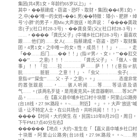
集团(共4男1女，年龄约65岁以上)」。
其中，��蔡建成，窃盗、恐吓、取财，集团(��4男1女)，
之.中(��"唯一的女姓+��1.男(��特徵：矮小、肥胖，绰
号“小胖“的男子，用Mic大声放送，呛声说：「����龚政
忠(子)(社口村28-3号)、��龚良荣(父)(社口村28-3号)，
……，����「龚氏父子」(中埔乡社口村28-3号)，最喜欢
跟……他们的……女人(……指蔡建成，窃盗、恐吓、取财集
团，4男1女♀之中唯一的女♀性，成员！！！」，……，走
「��……后门……��！！」(指☞男♂、女♀，””��肛交
��””……之意)！！！…………「龚氏父子」、「做人、做
事」！！「拉……拉…………萨……萨！！！(意指☞肮
肮…………脏脏……之意！！」、「虫父…………虫子(……
意指☞“”屎虫””……父、子，之意)。。」……………态度非常
的嚣张跋扈……，……骇人听闻……等……等话语及语
气……。(该两名歹徒，是用麦克风+-扰音器喇叭……等3C产
品，…………在【嘉义县中埔乡社口村十块厝，阿里山公路旁
(台18线，27.9K路段。。~……附近】。」。，大声“放送”喊
话，让不特定人士，在公共场合，共听共闻！！！)。
����【时间，大约癸生.在，民国110年8月29日，周日，
下午PM17点40分左右】
������【地点，大约~发生在「【嘉义县中埔乡社口村
十块厝，阿里山公路旁(台18线，27.9K路段。。~……附