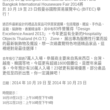
Bangkok International Houseware Fair 2014
將
於
10
月
19
至
23
日假曼谷國際貿易展覽中心
(BITEC)
舉
行！
過百件最新設計的禮品及家品可供買家選購，包括電器、擺設、手作品、
盆栽、裝飾物、香薰精油等，其中有
83
件曾獲得「
Design
Excellence Award 2013
」。今年更設有全新的
Hospitality
Objects Thailand (H.O.T.)
Zone
，
展出專為服務性行業而設
的最新裝飾物及擺設，想一次過盡覽特色地道精品家品，這
裡絕對是最佳選擇！
去年吸引了超過
7
萬人入場，參展商主要來自馬來西亞、台灣、
越南、韓國等地，今屆更有超過
1600
個攤位，是歷年來最
多，今年預計有
10
萬人入場！
23
號更有展場優惠，部分產品
更低至四折出售，你一定識揀吧！
日期：
2014
年
10
月
19
日
至
2014
年
10
月
23
日
時間提示：
10
月
19
至
21
日：上午
10
時至下午
6
時
10
月
22
至
23
日：上午
10
時至下午
9
時