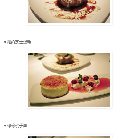
▼
紐約芝士蛋糕
▼
檸檬梳乎厘