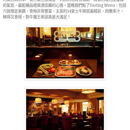
的氣氛，最配襯品嚐美酒佳餚的心情。當晚我們點了
Tasting Menu
，包括
六款限定美饌，食物非常豐富，主菜的
14
安士牛柳就最精彩，肉嫩多汁，
睇得又食得，對牛魔王來說真是大滿足！