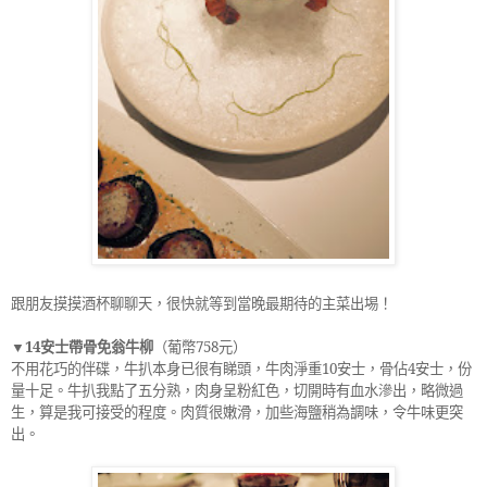
跟朋友摸摸酒杯聊聊天，很快就等到當晚最期待的主菜出埸！
▼
14
安士帶骨免翁牛柳
（葡幣
758
元）
不用花巧的伴碟，牛扒本身已很有睇頭，牛肉淨重
10
安士，骨佔
4
安士，份
量十足。牛扒我點了五分熟，肉身呈粉紅色，切開時有血水滲出，略微過
生，算是我可接受的程度。肉質很嫩滑，加些海鹽稍為調味，令牛味更突
出。