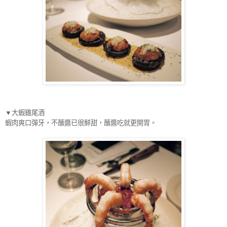
▼
大蝦雞尾酒
蝦肉爽口彈牙，不蘸醬已很鮮甜，蘸醬吃就更開胃。