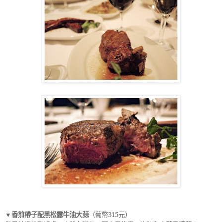
▼香煎帶子配黑松露牛油大蒜
（葡幣
315
元）