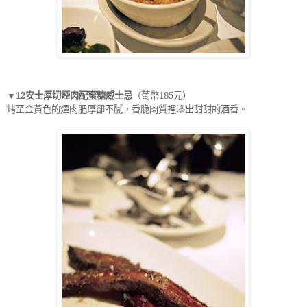
▼
12
安士厚切煙肉配蜜糖威士忌
（葡幣
185
元）
烤至金黃色的煙肉肥厚卻不膩，香脆肉質裡滲出甜甜的酒香。