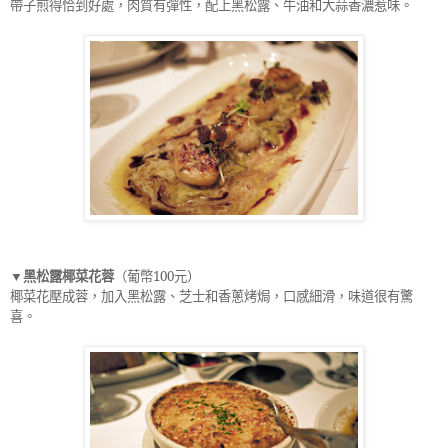
帶子煎得恰到好處，肉質有彈性，配上黑松露、牛油和大蒜香濃惹味。
▼黑松露椰菜花蓉
（葡幣
100
元）
椰菜花壓成蓉，加入黑松露、芝士和香蔥烤焗，口感細滑，味道很有驚
喜。