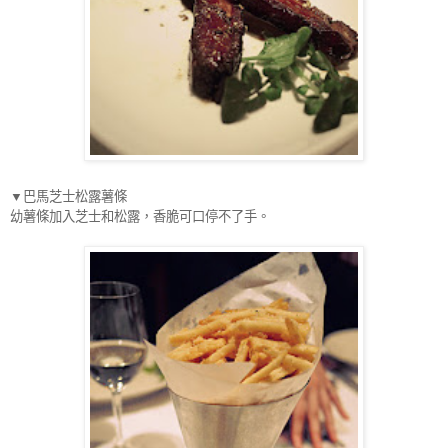
▼
巴馬芝士松露薯條
幼薯條加入芝士和松露，香脆可口停不了手。