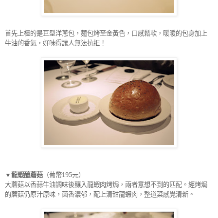
首先上檯的是巨型洋蔥包，麵包烤至金黃色，口感鬆軟，暖暖的包身加上
牛油的香氣，好味得讓人無法抗拒！
▼龍蝦釀蘑菇
（葡幣
195
元）
大蘑菇以香蒜牛油調味後釀入龍蝦肉烤焗，兩者意想不到的匹配。經烤焗
的蘑菇仍原汁原味，菌香濃郁，配上清甜龍蝦肉，整道菜感覺清新。