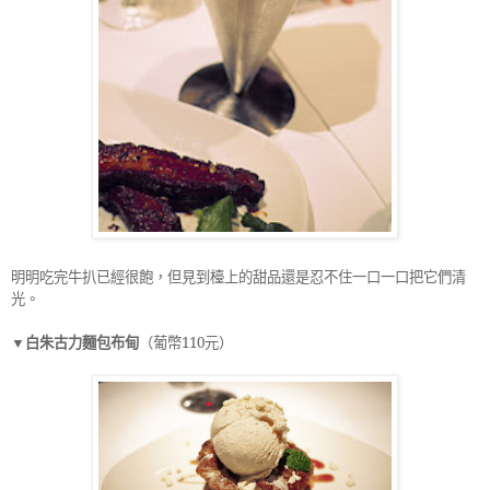
明明吃完牛扒已經很飽，但見到檯上的甜品還是忍不住一口一口把它們清
光。
▼白朱古力麵包布甸
（葡幣
110
元）