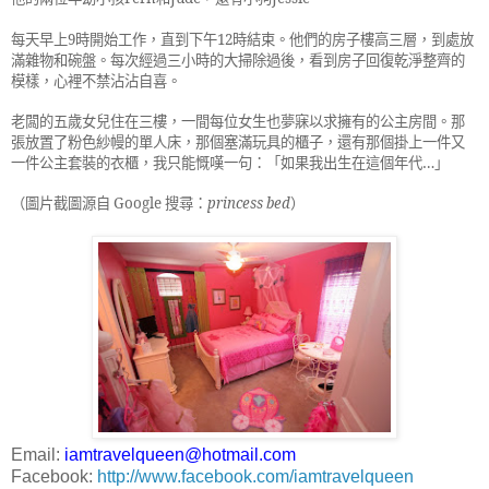
每天早上
9
時開始工作，直到下午
12
時結束。他們的房子樓高三層，到處放
滿雜物和碗盤。每次經過三小時的大掃除過後，看到房子回復乾淨整齊的
模樣，心裡不禁沾沾自喜。
老闆的五歲女兒住在三樓，一間每位女生也夢寐以求擁有的公主房間。那
張放置了粉色紗幔的單人床，那個塞滿玩具的櫃子，還有那個掛上一件又
一件公主套裝的衣櫃，我只能慨嘆一句：「如果我出生在這個年代…」
（圖片截圖源自
Google
搜尋：
princess bed
）
Email:
iamtravelqueen@hotmail.com
Facebook:
http://www.facebook.com/iamtravelqueen