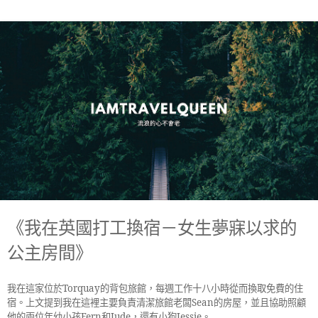
《我在英國打工換宿－女生夢寐以求的
公主房間》
我在這家位於
Torquay
的背包旅館，每週工作十八小時從而換取免費的住
宿。上文提到我在這裡主要負責清潔旅館老闆
Sean
的房屋，並且協助照顧
他的兩位年幼小孩
Fern
和
Jude
，還有小狗
Jessie
。