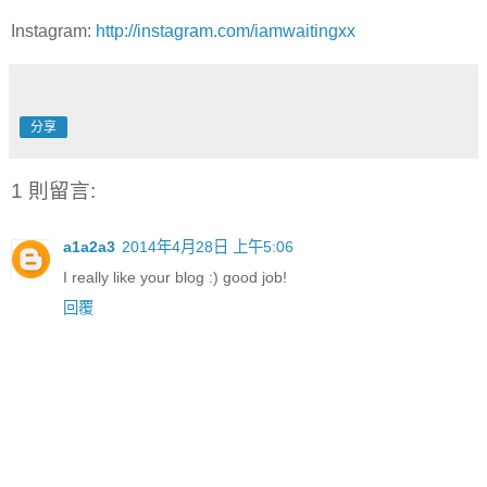
Instagram:
http://instagram.com/iamwaitingxx
分享
1 則留言:
a1a2a3
2014年4月28日 上午5:06
I really like your blog :) good job!
回覆